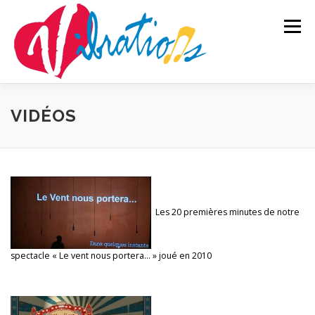
Aller
au
Menu
contenu
ACCUEIL
LA TROUPE
NOS SPECTACLES
VIDÉOS
Répétitions
Vidéos
CONTACTS
BOUTIQUE
MEMBRES
Presse
Nos partenaires
Les 20 premières minutes de notre
spectacle « Le vent nous portera… » joué en 2010