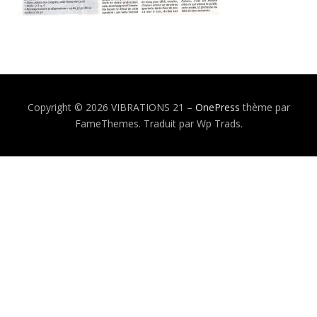
Copyright © 2026 VIBRATIONS 21
–
OnePress
thème par
FameThemes. Traduit par Wp Trads.