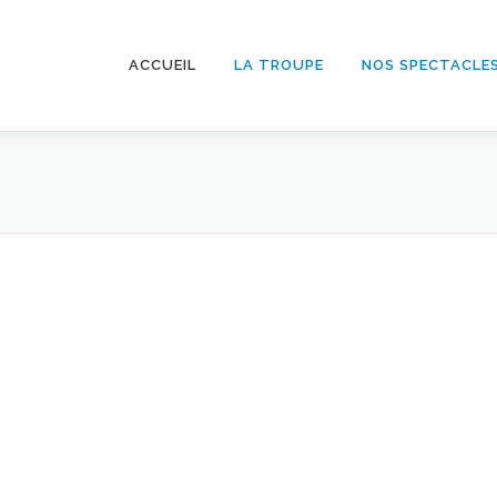
ACCUEIL
LA TROUPE
NOS SPECTACLE
Répétitions
Vidéos
Presse