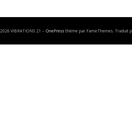
© 2026 VIBRATIONS 21
–
OnePress
thème par FameThemes. Traduit p