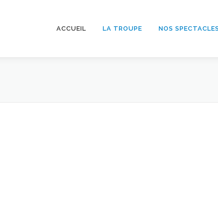
ACCUEIL
LA TROUPE
NOS SPECTACLE
Répétitions
Vidéos
Presse