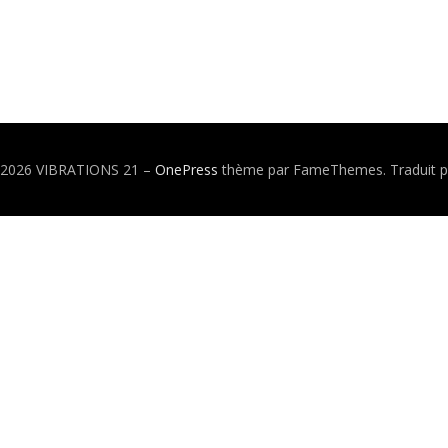
© 2026 VIBRATIONS 21
–
OnePress
thème par FameThemes. Traduit p